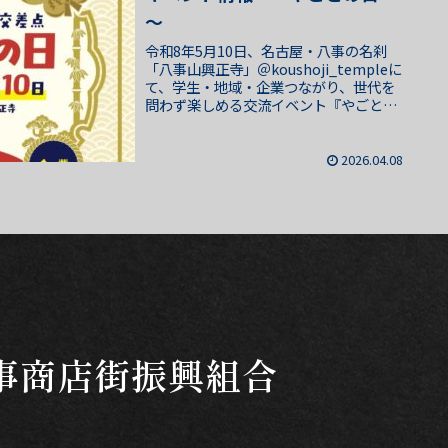
～
令和8年5月10日、名古屋・八事の名刹
「八事山興正寺」＠koushoji_templeに
て、学生・地域・企業つながり、世代を
問わず楽しめる交流イベント『やごとの
日』を開催いたします。2026年のテーマ
は『音楽』会場には音楽エリアを設置
し、昭...
2026.04.08
事商店街振興組合