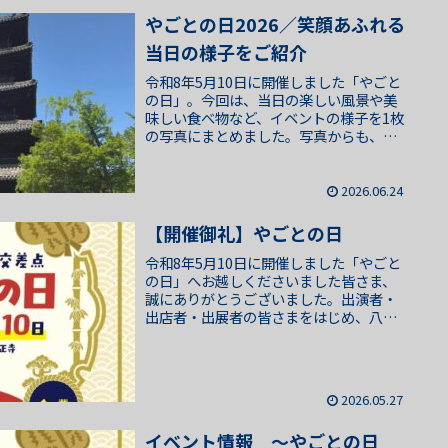
やごとの日2026／笑顔あふれる
当日の様子をご紹介
令和8年5月10日に開催しました「やごと
の日」。今回は、当日の楽しい風景や美
味しい食べ物など、イベントの様子を1枚
の写真にまとめました。写真からも、当
日の賑わいや笑顔あふれる様子が少しで
も伝われば嬉しく思います。会場には、
さまざまな体験ブー...
2026.06.24
【開催御礼】やごとの日
令和8年5月10日に開催しました「やごと
の日」へお越しくださいました皆さま、
誠にありがとうございました。出演者・
出店者・出展者の皆さまをはじめ、八事
商店街の皆さま、興正寺の皆さま、学生
の皆さま、地域の皆さま、そして多くの
関係者の皆さまのおか...
2026.05.27
イベント情報 ～やごとの日