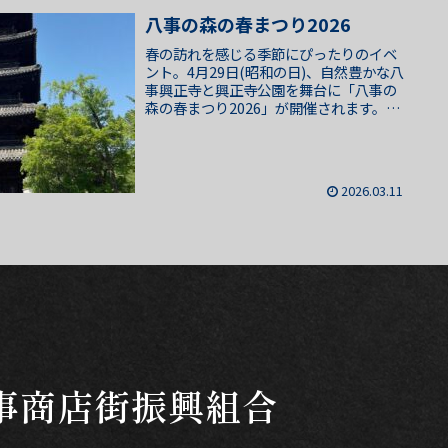
八事の森の春まつり2026
春の訪れを感じる季節にぴったりのイベ
ント。4月29日(昭和の日)、自然豊かな八
事興正寺と興正寺公園を舞台に「八事の
森の春まつり2026」が開催されます。テ
ーマは「環境とエコ・森と自然」。参道
周辺には、約20のブースが並び、市民・
学生・商店街...
2026.03.11
事商店街振興組合