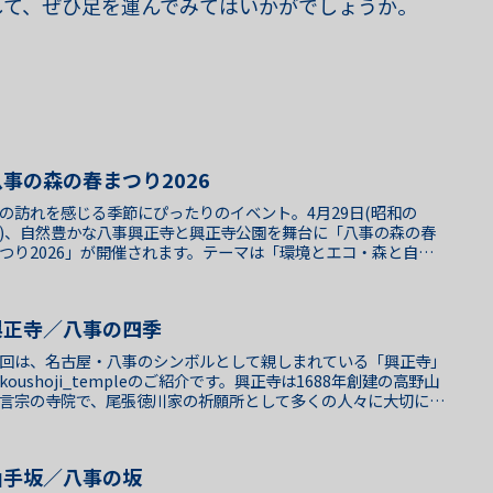
して、ぜひ足を運んでみてはいかがでしょうか。
八事の森の春まつり2026
の訪れを感じる季節にぴったりのイベント。4月29日(昭和の
)、自然豊かな八事興正寺と興正寺公園を舞台に「八事の森の春
つり2026」が開催されます。テーマは「環境とエコ・森と自
」。参道周辺には、約20のブースが並び、市民・学生・商店街...
興正寺／八事の四季
回は、名古屋・八事のシンボルとして親しまれている「興正寺」
koushoji_templeのご紹介です。興正寺は1688年創建の高野山
言宗の寺院で、尾張徳川家の祈願所として多くの人々に大切にさ
てきました。境内に足を一歩踏み入れると、ど...
山手坂／八事の坂