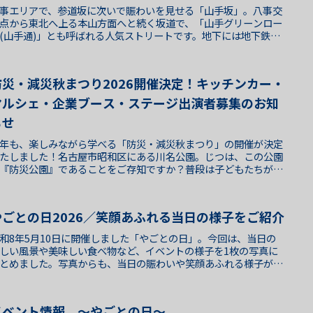
事エリアで、参道坂に次いで賑わいを見せる「山手坂」。八事交
点から東北へ上る本山方面へと続く坂道で、「山手グリーンロー
(山手通)」とも呼ばれる人気ストリートです。地下には地下鉄名
選が通っていて、2004年の環状線運転開始以降八事第二の...
防災・減災秋まつり2026開催決定！キッチンカー・
マルシェ・企業ブース・ステージ出演者募集のお知
らせ
年も、楽しみながら学べる「防災・減災秋まつり」の開催が決定
たしました！名古屋市昭和区にある川名公園。じつは、この公園
『防災公園』であることをご存知ですか？普段は子どもたちが元
に遊んだり、ウォーキングやトレーニングを楽しんだりする憩
..
やごとの日2026／笑顔あふれる当日の様子をご紹介
和8年5月10日に開催しました「やごとの日」。今回は、当日の
しい風景や美味しい食べ物など、イベントの様子を1枚の写真に
とめました。写真からも、当日の賑わいや笑顔あふれる様子が少
でも伝われば嬉しく思います。会場には、さまざまな体験ブー...
イベント情報 ～やごとの日～