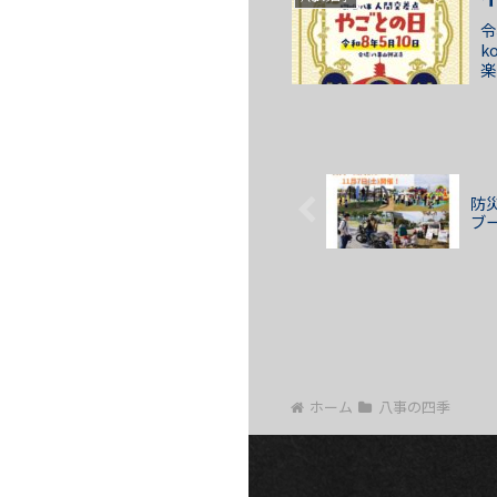
令
k
楽
テ
防
ブ
ホーム
八事の四季