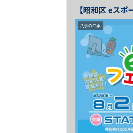
【昭和区 eスポ
八事の四季