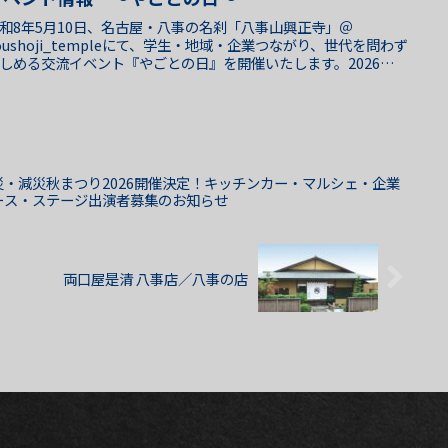
和8年5月10日、名古屋・八事の名刹「八事山興正寺」＠
oushoji_templeにて、学生・地域・企業つながり、世代を問わず
しめる交流イベント『やごとの日』を開催いたします。2026年の
ーマは『音楽』会場には音楽エリアを設置し、昭...
災・減災秋まつり2026開催決定！キッチンカー・マルシェ・企業
ース・ステージ出演者募集のお知らせ
両口屋是清 八事店／八事の店