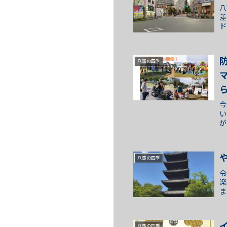
八
差
ド
城
八事の四季
今
い
が
気
い.
八事の四季
令
楽
ま
し
八事の四季