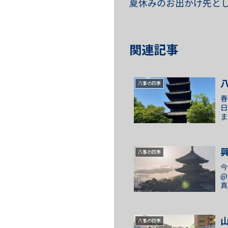
夏休みのお出かけ先と
関連記事
八事の四季
春
日
ま
然
八事の四季
今
@
真
れ
八事の四季